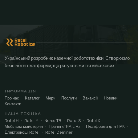
Український розробник наземної робототехніки. Створюємо
безпілотні платформи, що рятують життя військових.
ІНФОРМАЦІЯ
Про нас
·
Каталог
·
Мерч
·
Послуги
·
Вакансії
·
Новини
·
Контакти
НАША ТЕХНІКА
Ratel Н
·
Ratel M
·
Nurse TB
·
Ratel S
·
Ratel X
·
Мобільна майстерня
·
Причіп «TRAIL H»
·
Платформа для НРК
·
Електроноші Ratel
·
Ratel Deminer