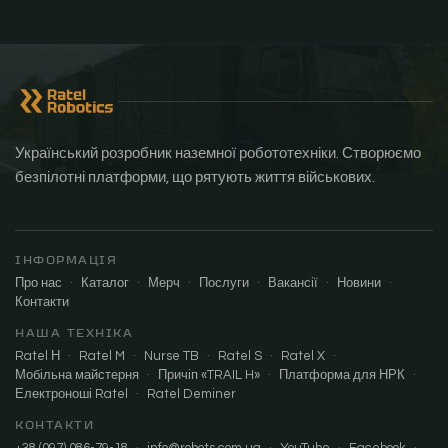
Український розробник наземної робототехніки. Створюємо
безпілотні платформи, що рятують життя військових.
ІНФОРМАЦІЯ
Про нас
·
Каталог
·
Мерч
·
Послуги
·
Вакансії
·
Новини
·
Контакти
НАША ТЕХНІКА
Ratel Н
·
Ratel M
·
Nurse TB
·
Ratel S
·
Ratel X
·
Мобільна майстерня
·
Причіп «TRAIL H»
·
Платформа для НРК
·
Електроноші Ratel
·
Ratel Deminer
КОНТАКТИ