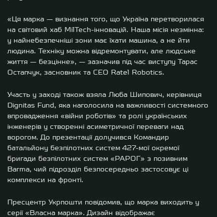
«Ця марка — визнання того, що Україна перетворилася
на світовий хаб MilTech-інновацій. Наша місія незмінна:
у найнебезпечніші зони має їхати машина, а не йти
людина. Техніку можна відремонтувати, але людське
життя — безцінне», — зазначив під час виступу Тарас
Остапчук, засновник та CEO Ratel Robotics.
Участь у заході також взяла Люба Шипович, керівниця
Dignitas Fund, яка наголосила на важливості системного
впровадження «війни роботів» та ролі українських
інженерів у створенні асиметричної переваги над
ворогом. До презентації долучився Командир
батальйону безпілотних систем 427-мої окремої
бригади безпілотних систем «РАРОГ» з позивним
Barma, чий підрозділ безпосередньо застосовує ці
комплекси на фронті.
Пресцентр Укрпошти повідомив, що марка виходить у
серії «Власна марка». Дизайн відображає