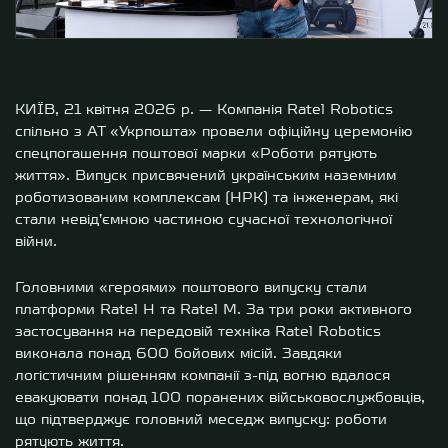
КИЇВ, 21 квітня 2026 р. — Компанія Ratel Robotics
спільно з АТ «Укрпошта» провели офіційну церемонію
спецпогашення поштової марки «Роботи рятують
життя». Випуск присвячений українським наземним
роботизованим комплексам (НРК) та інженерам, які
стали невід’ємною частиною сучасної технологічної
війни.
Головними «героями» поштового випуску стали
платформи Ratel Н та Ratel M. За три роки активного
застосування на передовій техніка Ratel Robotics
виконала понад 600 бойових місій. Завдяки
логістичним рішенням компанії з-під вогню вдалося
евакуювати понад 100 поранених військовослужбовців,
що підтверджує головний меседж випуску: роботи
рятують життя.